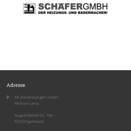
Adresse
ML Bauleistungen GmbH
Michael Lama
August-Bebel-Str. 10A
63329 Egelsbach